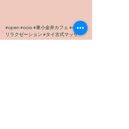
#open
#ocio
#東小金井カフェ
#小金井
リラクゼーション
#タイ古式マッサー
ジ
#オイルトリートメント
#ヘルシー
#
ほっこり
#手作り
#coffee
#healthy
ocioお知らせ
コメント
コメントを追加…