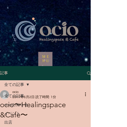
ME
NU
記事
全ての記事
ocio
全ての記事
2017年6月2日
読了時間: 1分
ocio〜Healingspace
ocioお知らせ
&Cafe〜
イベント
出店