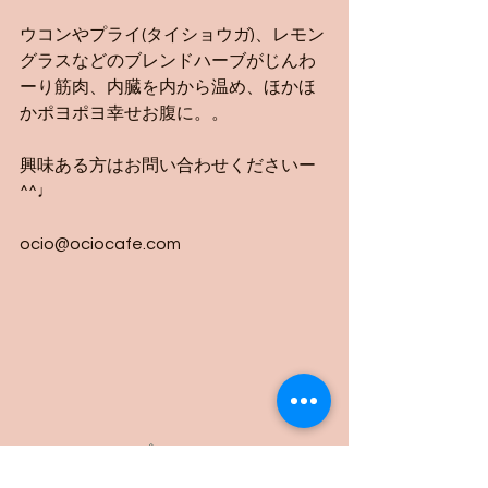
ウコンやプライ(タイショウガ)、レモン
グラスなどのブレンドハーブがじんわ
ーり筋肉、内臓を内から温め、ほかほ
かポヨポヨ幸せお腹に。。
興味ある方はお問い合わせくださいー
^^♩
ocio@ociocafe.com
#ワークショップ
#ocio
#Healingspace
#子宮美人ヨガ
#カフェ