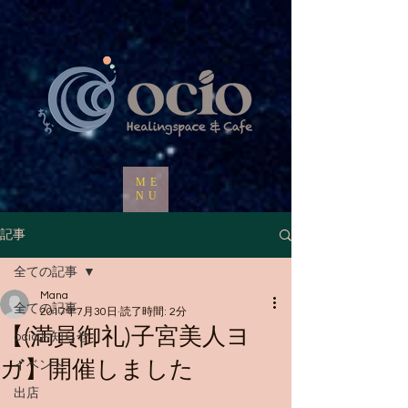
ME
NU
記事
全ての記事
Mana
全ての記事
2017年7月30日
読了時間: 2分
【(満員御礼)子宮美人ヨ
ocioお知らせ
ガ】開催しました
イベント
出店