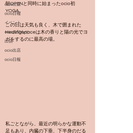
朝OPENと同時に始まったocio初
ocio出店
YOGA。
ocio日報
イベント
この日は天気も良く、木で囲まれた
Healingspaceは木の香りと陽の光でヨ
ocioお知らせ
ガをするのに最高の場。
出店
ocio出店
ocio日報
私ごとながら、最近の明らかな運動不
足もあり、内臓の下垂、下半身のだる